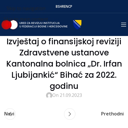
BS
HR
EN
СР
Skip to navigation
Skip to main content
Izvještaj o finansijskoj reviziji
Zdravstvene ustanove
Kantonalna bolnica „Dr. Irfan
Ljubijankić“ Bihać za 2022.
godinu
On 21.09.2023
Novi
Prethodni