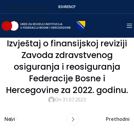
BS
HR
EN
СР
Skip to navigation
Skip to main content
Izvještaj o finansijskoj reviziji
Zavoda zdravstvenog
osiguranja i reosiguranja
Federacije Bosne i
Hercegovine za 2022. godinu.
On 31.07.2023
Novi
Prethodni