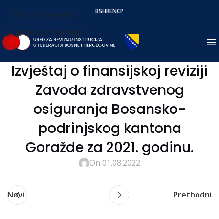
BS
HR
EN
СР
Skip to navigation
Skip to main content
Izvještaj o finansijskoj reviziji
Zavoda zdravstvenog
osiguranja Bosansko-
podrinjskog kantona
Goražde za 2021. godinu.
On 01.08.2022
Novi
Prethodni