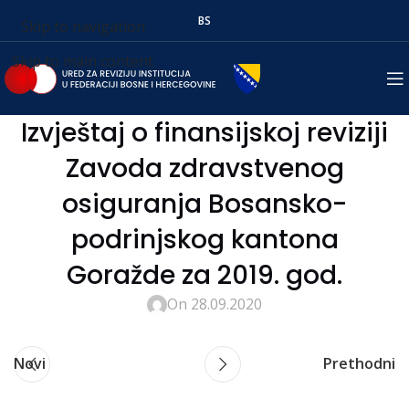
BS
Skip to navigation
Skip to main content
Izvještaj o finansijskoj reviziji
Zavoda zdravstvenog
osiguranja Bosansko-
podrinjskog kantona
Goražde za 2019. god.
On 28.09.2020
Novi
Prethodni