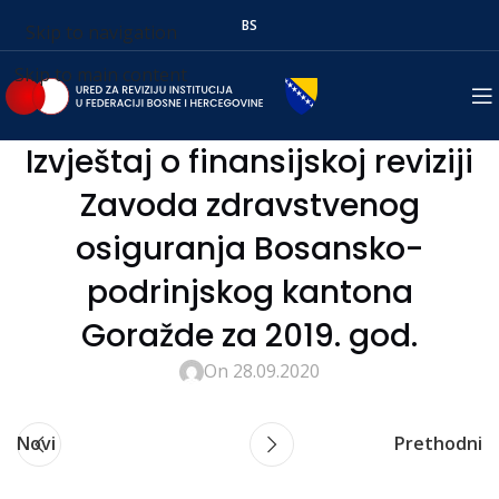
BS
Skip to navigation
Skip to main content
Izvještaj o finansijskoj reviziji
Zavoda zdravstvenog
osiguranja Bosansko-
podrinjskog kantona
Goražde za 2019. god.
On 28.09.2020
Novi
Prethodni