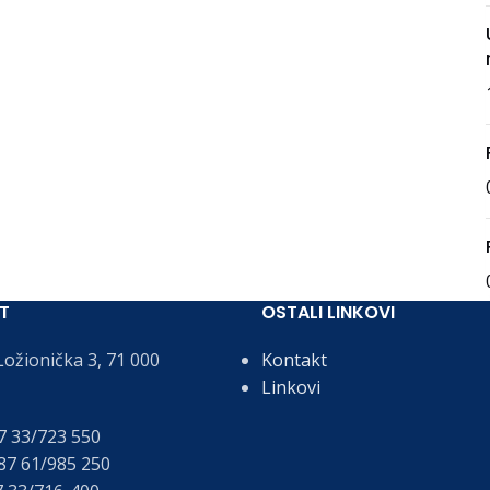
T
OSTALI LINKOVI
ožionička 3, 71 000
Kontakt
Linkovi
 33/723 550
7 61/985 250