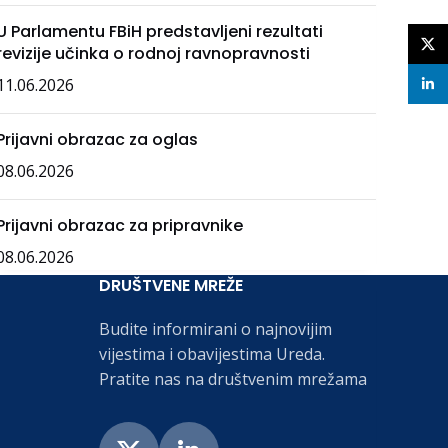
U Parlamentu FBiH predstavljeni rezultati
X
revizije učinka o rodnoj ravnopravnosti
11.06.2026
linke
Prijavni obrazac za oglas
08.06.2026
Prijavni obrazac za pripravnike
08.06.2026
DRUŠTVENE MREŽE
Budite informirani o najnovijim
vijestima i obavijestima Ureda.
Pratite nas na društvenim mrežama