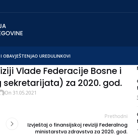
I OBAVJEŠTENJA
O UREDU
LINKOVI
viziji Vlade Federacije Bosne i
sekretarijata) za 2020. god.
On 31.05.2021
Prethodni
Izvještaj o finansijskoj reviziji Federalnog
ministarstva zdravstva za 2020. god.