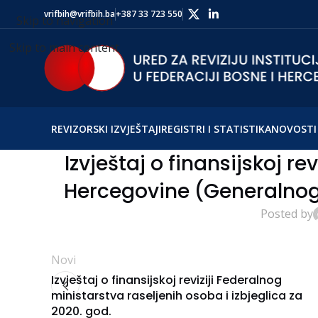
vrifbih@vrifbih.ba
+387 33 723 550
Skip to navigation
Skip to main content
REVIZORSKI IZVJEŠTAJI
REGISTRI I STATISTIKA
NOVOSTI 
Izvještaj o finansijskoj re
Hercegovine (Generalnog 
Posted by
Novi
Izvještaj o finansijskoj reviziji Federalnog
ministarstva raseljenih osoba i izbjeglica za
2020. god.