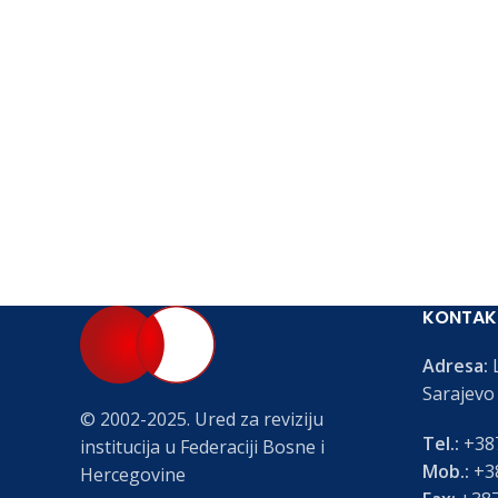
KONTAK
Adresa:
L
Sarajevo
© 2002-2025. Ured za reviziju
Tel.:
+387
institucija u Federaciji Bosne i
Mob.:
+38
Hercegovine