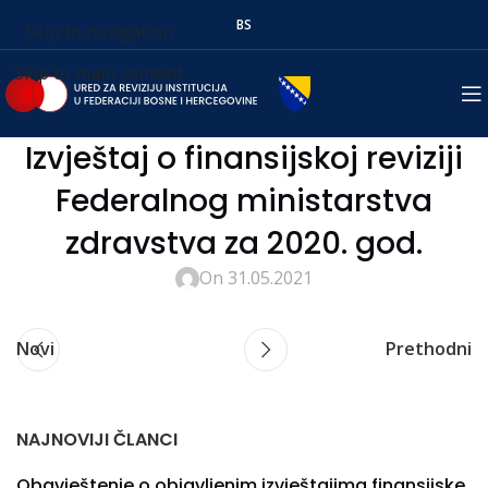
BS
Skip to navigation
Skip to main content
Izvještaj o finansijskoj reviziji
Federalnog ministarstva
zdravstva za 2020. god.
On 31.05.2021
Novi
Prethodni
NAJNOVIJI ČLANCI
Obavještenje o objavljenim izvještajima finansijske