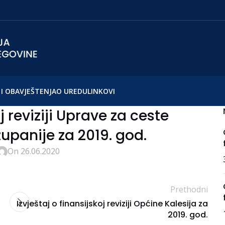
I OBAVJEŠTENJA
O UREDU
LINKOVI
j reviziji Uprave za ceste
panije za 2019. god.
On 26.06.2020
Prethodni
Izvještaj o finansijskoj reviziji Općine Kalesija za
2019. god.