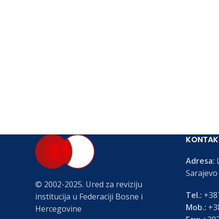
KONTAK
Adresa:
L
Sarajevo
© 2002-2025. Ured za reviziju
Tel.:
+387
institucija u Federaciji Bosne i
Mob.:
+38
Hercegovine