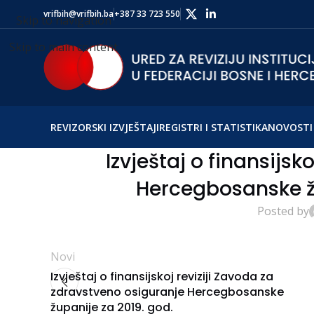
vrifbih@vrifbih.ba
+387 33 723 550
Skip to navigation
Skip to main content
REVIZORSKI IZVJEŠTAJI
REGISTRI I STATISTIKA
NOVOSTI 
Izvještaj o finansijsko
Hercegbosanske žu
Posted by
Novi
Izvještaj o finansijskoj reviziji Zavoda za
zdravstveno osiguranje Hercegbosanske
županije za 2019. god.