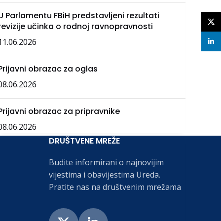
U Parlamentu FBiH predstavljeni rezultati
X
revizije učinka o rodnoj ravnopravnosti
11.06.2026
linke
Prijavni obrazac za oglas
08.06.2026
Prijavni obrazac za pripravnike
08.06.2026
DRUŠTVENE MREŽE
Budite informirani o najnovijim
vijestima i obavijestima Ureda.
Pratite nas na društvenim mrežama