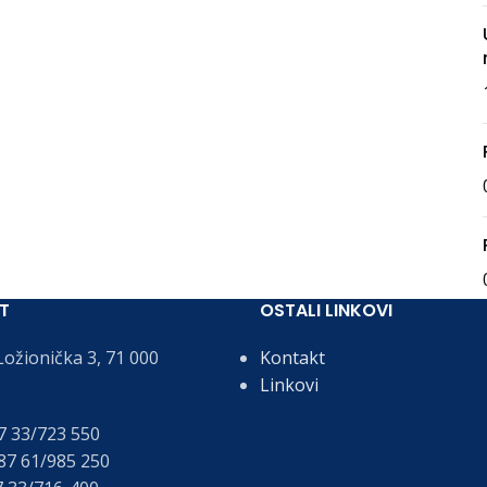
T
OSTALI LINKOVI
ožionička 3, 71 000
Kontakt
Linkovi
 33/723 550
7 61/985 250