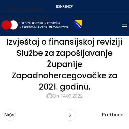
BS
HR
EN
СР
Skip to navigation
Skip to main content
Izvještaj o finansijskoj reviziji
Službe za zapošljavanje
Županije
Zapadnohercegovačke za
2021. godinu.
On 14.09.2022
Novi
Prethodni