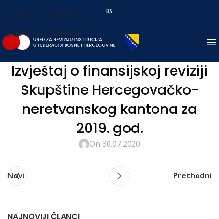
BS
Skip to navigation
Skip to main content
Izvještaj o finansijskoj reviziji
Skupštine Hercegovačko-
neretvanskog kantona za
2019. god.
On 30.07.2020
Novi
Prethodni
NAJNOVIJI ČLANCI