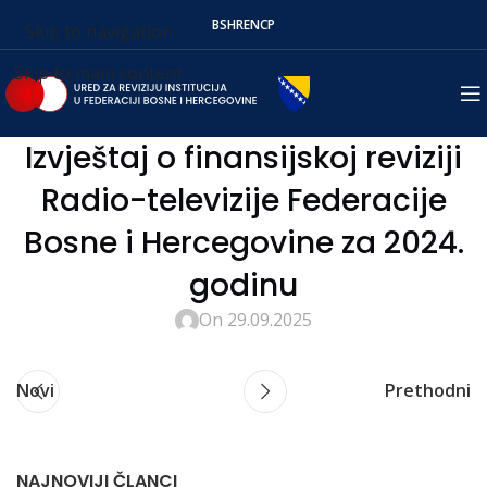
BS
HR
EN
СР
Skip to navigation
Skip to main content
Izvještaj o finansijskoj reviziji
Radio-televizije Federacije
Bosne i Hercegovine za 2024.
godinu
On 29.09.2025
Novi
Prethodni
NAJNOVIJI ČLANCI