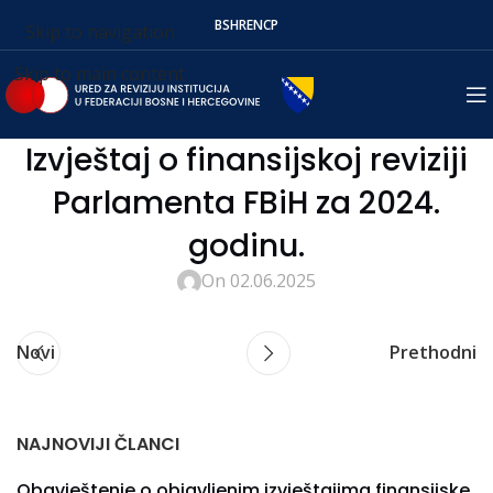
BS
HR
EN
СР
Skip to navigation
Skip to main content
Izvještaj o finansijskoj reviziji
Parlamenta FBiH za 2024.
godinu.
On 02.06.2025
Novi
Prethodni
NAJNOVIJI ČLANCI
Obavještenje o objavljenim izvještajima finansijske