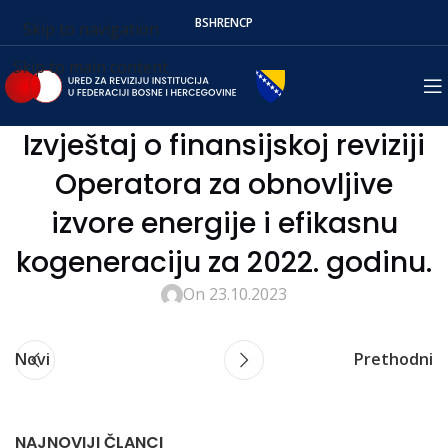
BS
HR
EN
СР
Skip to navigation
Skip to main content
Izvještaj o finansijskoj reviziji
Operatora za obnovljive
izvore energije i efikasnu
kogeneraciju za 2022. godinu.
On 23.10.2023
Novi
Prethodni
NAJNOVIJI ČLANCI