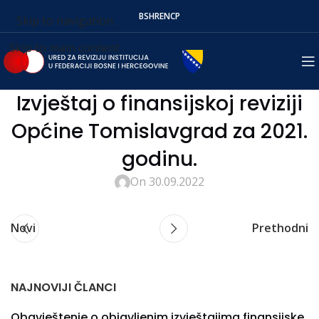
BS
HR
EN
СР
Skip to navigation
Skip to main content
Izvještaj o finansijskoj reviziji
Općine Tomislavgrad za 2021.
godinu.
On 30.09.2022
Novi
Prethodni
NAJNOVIJI ČLANCI
Obavještenje o objavljenim izvještajima finansijske