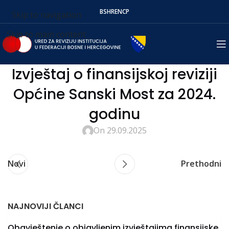
BS
HR
EN
СР
Skip to navigation
Skip to main content
Izvještaj o finansijskoj reviziji
Općine Sanski Most za 2024.
godinu
On 29.09.2025
Novi
Prethodni
NAJNOVIJI ČLANCI
Obavještenje o objavljenim izvještajima finansijske