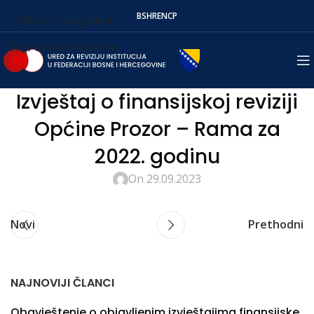
BS
HR
EN
СР
Skip to navigation
Skip to main content
Izvještaj o finansijskoj reviziji
Općine Prozor – Rama za
2022. godinu
On 29.09.2023
Novi
Prethodni
NAJNOVIJI ČLANCI
Obavještenje o objavljenim izvještajima finansijske