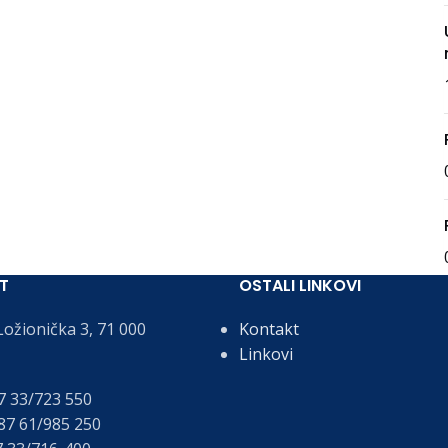
T
OSTALI LINKOVI
ožionička 3, 71 000
Kontakt
Linkovi
 33/723 550
7 61/985 250