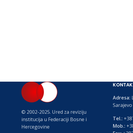
KONTAK
Adresa:
L
Sarajevo
© 2002-2025. Ured za reviziju
Tel.:
+387
institucija u Federaciji Bosne i
Mob.:
+38
Hercegovine