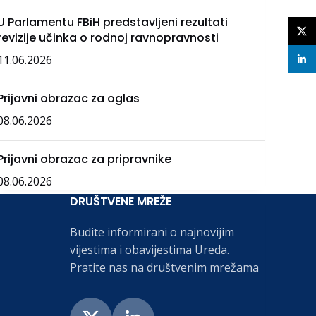
U Parlamentu FBiH predstavljeni rezultati
X
revizije učinka o rodnoj ravnopravnosti
11.06.2026
linke
Prijavni obrazac za oglas
08.06.2026
Prijavni obrazac za pripravnike
08.06.2026
DRUŠTVENE MREŽE
Budite informirani o najnovijim
vijestima i obavijestima Ureda.
Pratite nas na društvenim mrežama