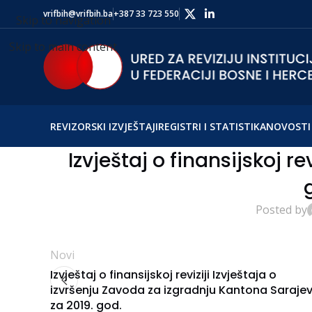
vrifbih@vrifbih.ba
+387 33 723 550
Skip to navigation
Skip to main content
REVIZORSKI IZVJEŠTAJI
REGISTRI I STATISTIKA
NOVOSTI 
Izvještaj o finansijskoj re
Posted by
Novi
Izvještaj o finansijskoj reviziji Izvještaja o
izvršenju Zavoda za izgradnju Kantona Saraje
za 2019. god.