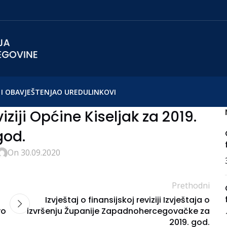
I OBAVJEŠTENJA
O UREDU
LINKOVI
viziji Općine Kiseljak za 2019.
god.
On 30.09.2020
Prethodni
Izvještaj o finansijskoj reviziji Izvještaja o
vo
izvršenju Županije Zapadnohercegovačke za
2019. god.