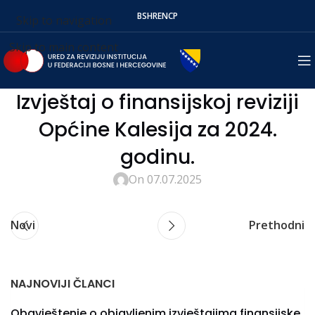
BS
HR
EN
СР
Skip to navigation
Skip to main content
Izvještaj o finansijskoj reviziji
Općine Kalesija za 2024.
godinu.
On 07.07.2025
Novi
Prethodni
NAJNOVIJI ČLANCI
Obavještenje o objavljenim izvještajima finansijske