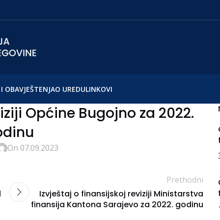
I OBAVJEŠTENJA
O UREDU
LINKOVI
viziji Općine Bugojno za 2022.
odinu
On 07.09.2023
Prethodni
d
Izvještaj o finansijskoj reviziji Ministarstva
finansija Kantona Sarajevo za 2022. godinu