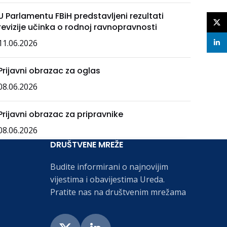
U Parlamentu FBiH predstavljeni rezultati
X
revizije učinka o rodnoj ravnopravnosti
11.06.2026
linke
Prijavni obrazac za oglas
08.06.2026
Prijavni obrazac za pripravnike
08.06.2026
DRUŠTVENE MREŽE
Budite informirani o najnovijim
vijestima i obavijestima Ureda.
Pratite nas na društvenim mrežama