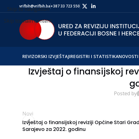
vrifbih@vrifbih.ba
+387 33 723 550
Skip to navigation
Skip to main content
REVIZORSKI IZVJEŠTAJI
REGISTRI I STATISTIKA
NOVOSTI 
Izvještaj o finansijskoj re
g
Posted by
Novi
Izvještaj o finansijskoj reviziji Općine Stari Gra
Sarajevo za 2022. godinu