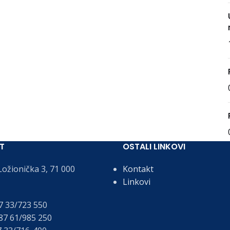
T
OSTALI LINKOVI
ožionička 3, 71 000
Kontakt
Linkovi
 33/723 550
7 61/985 250