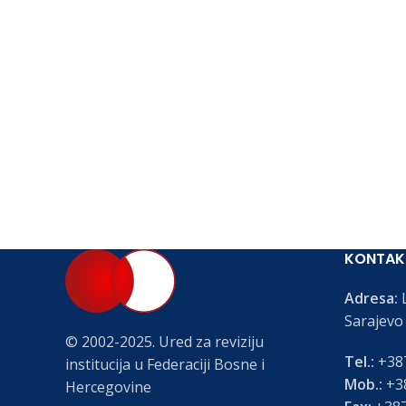
KONTAK
Adresa:
L
Sarajevo
© 2002-2025. Ured za reviziju
Tel.:
+387
institucija u Federaciji Bosne i
Mob.:
+38
Hercegovine