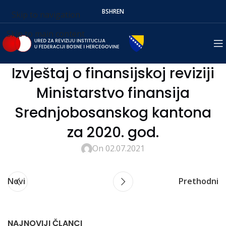
BS
HR
EN
Skip to navigation
Skip to main content
Izvještaj o finansijskoj reviziji
Ministarstvo finansija
Srednjobosanskog kantona
za 2020. god.
On 02.07.2021
Novi
Prethodni
NAJNOVIJI ČLANCI