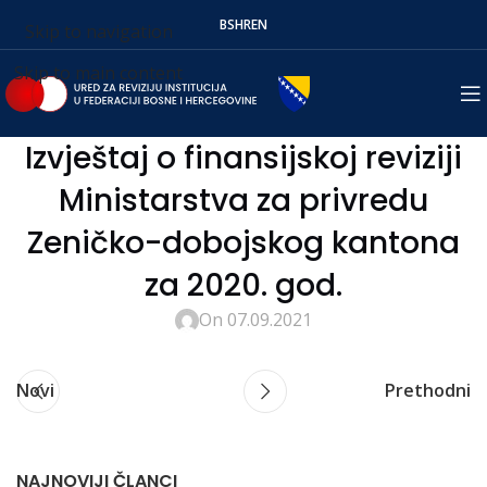
BS
HR
EN
Skip to navigation
Skip to main content
Izvještaj o finansijskoj reviziji
Ministarstva za privredu
Zeničko-dobojskog kantona
za 2020. god.
On 07.09.2021
Novi
Prethodni
NAJNOVIJI ČLANCI