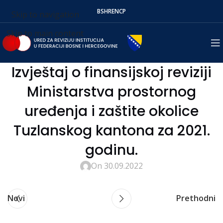
BS
HR
EN
СР
Skip to navigation
Skip to main content
Izvještaj o finansijskoj reviziji
Ministarstva prostornog
uređenja i zaštite okolice
Tuzlanskog kantona za 2021.
godinu.
On 30.09.2022
Novi
Prethodni