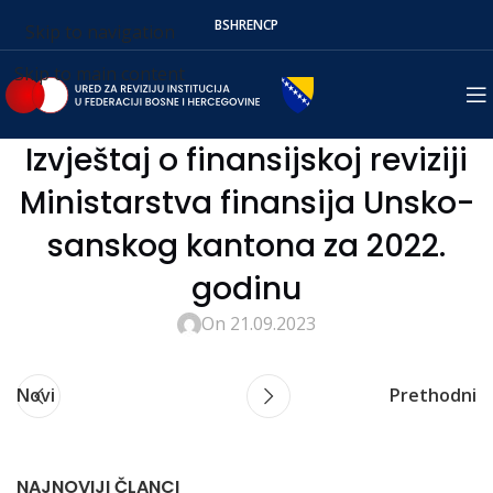
BS
HR
EN
СР
Skip to navigation
Skip to main content
Izvještaj o finansijskoj reviziji
Ministarstva finansija Unsko-
sanskog kantona za 2022.
godinu
On 21.09.2023
Novi
Prethodni
NAJNOVIJI ČLANCI