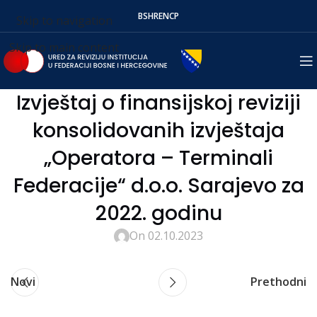
BS
HR
EN
СР
Skip to navigation
Skip to main content
Izvještaj o finansijskoj reviziji
konsolidovanih izvještaja
„Operatora – Terminali
Federacije“ d.o.o. Sarajevo za
2022. godinu
On 02.10.2023
Novi
Prethodni