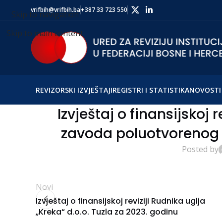
vrifbih@vrifbih.ba
+387 33 723 550
Skip to navigation
Skip to main content
REVIZORSKI IZVJEŠTAJI
REGISTRI I STATISTIKA
NOVOSTI 
Izvještaj o finansijskoj
zavoda poluotvorenog t
Posted by
Novi
Izvještaj o finansijskoj reviziji Rudnika uglja
„Kreka“ d.o.o. Tuzla za 2023. godinu