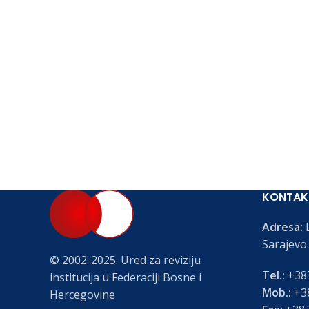
KONTAK
Adresa:
L
Sarajevo
© 2002-2025. Ured za reviziju
Tel.:
+387
institucija u Federaciji Bosne i
Mob.:
+38
Hercegovine