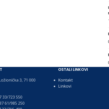
T
OSTALI LINKOVI
ožionička 3, 71 000
Kontakt
Linkovi
 33/723 550
7 61/985 250