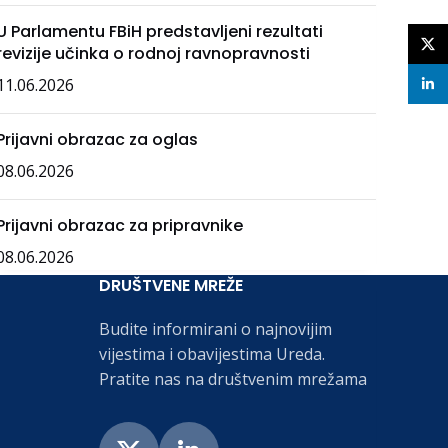
U Parlamentu FBiH predstavljeni rezultati
X
revizije učinka o rodnoj ravnopravnosti
11.06.2026
linke
Prijavni obrazac za oglas
08.06.2026
Prijavni obrazac za pripravnike
08.06.2026
DRUŠTVENE MREŽE
Budite informirani o najnovijim
vijestima i obavijestima Ureda.
Pratite nas na društvenim mrežama