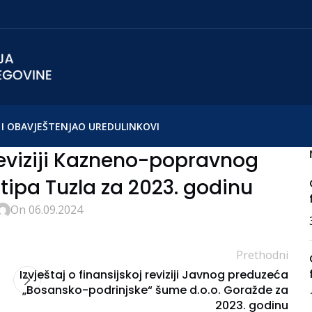
I OBAVJEŠTENJA
O UREDU
LINKOVI
 reviziji Kazneno-popravnog
ipa Tuzla za 2023. godinu
On 06.09.2024
Prethodni
Izvještaj o finansijskoj reviziji Javnog preduzeća
„Bosansko-podrinjske“ šume d.o.o. Goražde za
2023. godinu