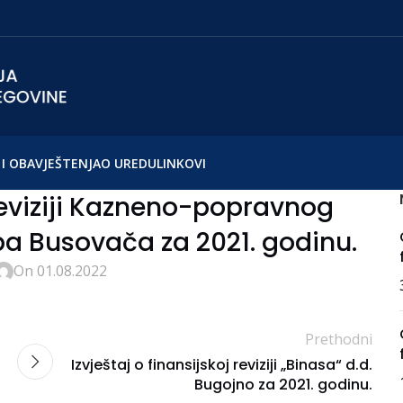
I OBAVJEŠTENJA
O UREDU
LINKOVI
 reviziji Kazneno-popravnog
a Busovača za 2021. godinu.
On 01.08.2022
Prethodni
Izvještaj o finansijskoj reviziji „Binasa“ d.d.
Bugojno za 2021. godinu.