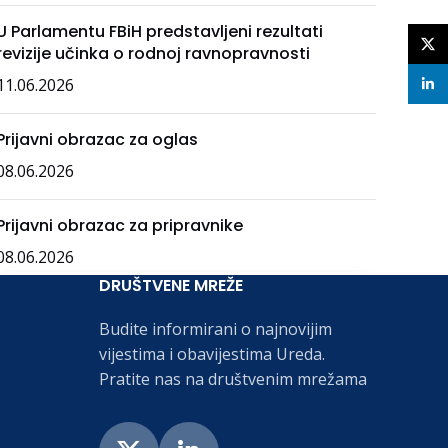
U Parlamentu FBiH predstavljeni rezultati
X
revizije učinka o rodnoj ravnopravnosti
11.06.2026
linke
Prijavni obrazac za oglas
08.06.2026
Prijavni obrazac za pripravnike
08.06.2026
DRUŠTVENE MREŽE
Budite informirani o najnovijim
vijestima i obavijestima Ureda.
Pratite nas na društvenim mrežama