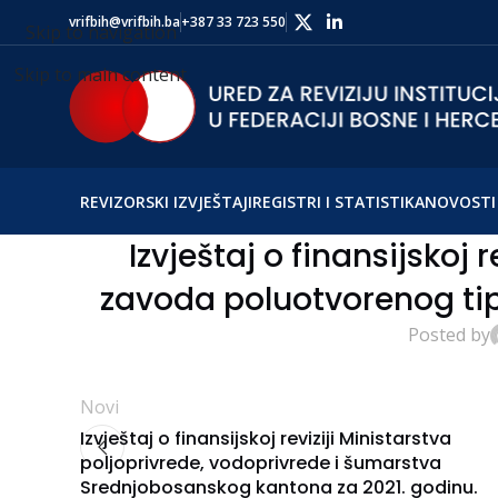
vrifbih@vrifbih.ba
+387 33 723 550
Skip to navigation
Skip to main content
REVIZORSKI IZVJEŠTAJI
REGISTRI I STATISTIKA
NOVOSTI 
Izvještaj o finansijskoj
zavoda poluotvorenog tip
Posted by
Novi
Izvještaj o finansijskoj reviziji Ministarstva
poljoprivrede, vodoprivrede i šumarstva
Srednjobosanskog kantona za 2021. godinu.