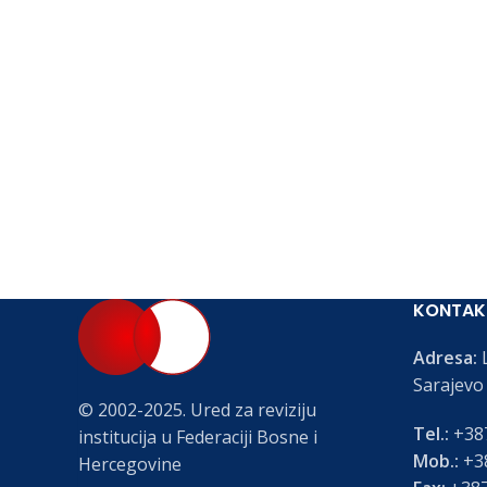
KONTAK
Adresa:
L
Sarajevo
© 2002-2025. Ured za reviziju
Tel.:
+387
institucija u Federaciji Bosne i
Mob.:
+38
Hercegovine