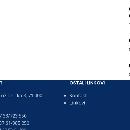
T
OSTALI LINKOVI
ožionička 3, 71 000
Kontakt
Linkovi
 33/723 550
7 61/985 250