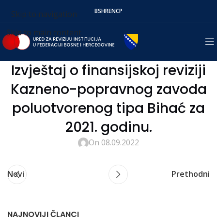
BS
HR
EN
СР
Skip to navigation
Skip to main content
Izvještaj o finansijskoj reviziji
Kazneno-popravnog zavoda
poluotvorenog tipa Bihać za
2021. godinu.
On 08.09.2022
Novi
Prethodni
NAJNOVIJI ČLANCI