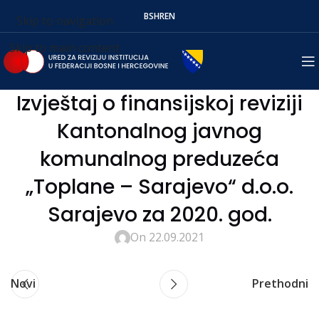
BS
HR
EN
Skip to navigation
Skip to main content
Izvještaj o finansijskoj reviziji
Kantonalnog javnog
komunalnog preduzeća
„Toplane – Sarajevo“ d.o.o.
Sarajevo za 2020. god.
On 22.09.2021
Novi
Prethodni