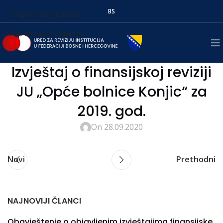
BS
Skip to navigation
Skip to main content
Izvještaj o finansijskoj reviziji
JU „Opće bolnice Konjic“ za
2019. god.
On 28.09.2020
Novi
Prethodni
NAJNOVIJI ČLANCI
Obavještenje o objavljenim izvještajima finansijske