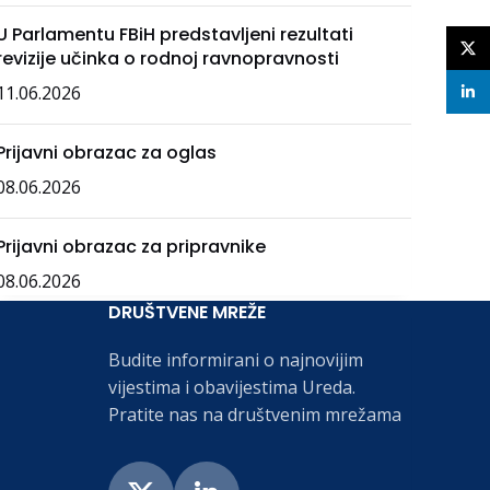
U Parlamentu FBiH predstavljeni rezultati
X
revizije učinka o rodnoj ravnopravnosti
11.06.2026
linke
Prijavni obrazac za oglas
08.06.2026
Prijavni obrazac za pripravnike
08.06.2026
DRUŠTVENE MREŽE
Budite informirani o najnovijim
vijestima i obavijestima Ureda.
Pratite nas na društvenim mrežama