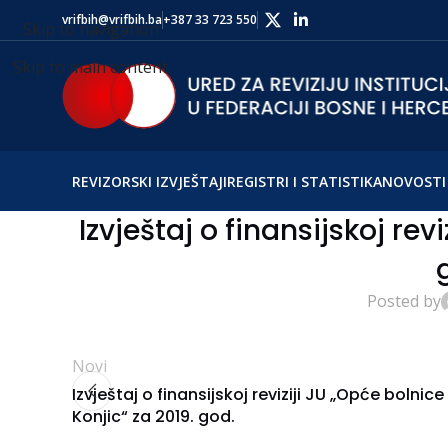
vrifbih@vrifbih.ba
+387 33 723 550
Skip to navigation
Skip to main content
REVIZORSKI IZVJEŠTAJI
REGISTRI I STATISTIKA
NOVOSTI 
Izvještaj o finansijskoj revi
Posted by
Novi
Izvještaj o finansijskoj reviziji JU „Opće bolnice
Konjic“ za 2019. god.