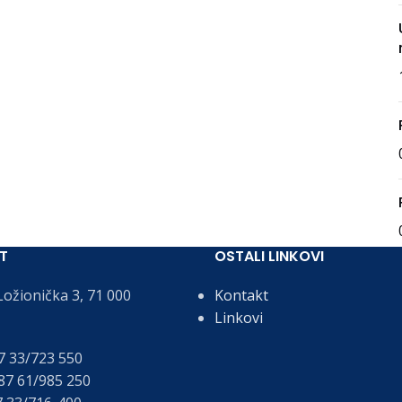
T
OSTALI LINKOVI
ožionička 3, 71 000
Kontakt
Linkovi
 33/723 550
7 61/985 250