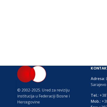
KONTAK
Adresa:
L
Sarajevo
© 2002-2025. Ured za reviziju
Tel.:
+387
institucija u Federaciji Bosne i
Mob.:
+38
Hercegovine