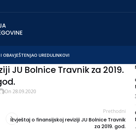
I OBAVJEŠTENJA
O UREDU
LINKOVI
ziji JU Bolnice Travnik za 2019.
god.
On 28.09.2020
Prethodni
Izvještaj o finansijskoj reviziji JU Bolnice Travnik
za 2019. god.