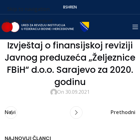
BS
HR
EN
Skip to navigation
Skip to main content
Izvještaj o finansijskoj reviziji
Javnog preduzeća „Željeznice
FBiH“ d.o.o. Sarajevo za 2020.
godinu
On 30.09.2021
Novi
Prethodni
NAJNOVIJI ČLANCI