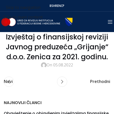
BS
HR
EN
СР
Skip to navigation
Skip to main content
Izvještaj o finansijskoj reviziji
Javnog preduzeća „Grijanje“
d.o.o. Zenica za 2021. godinu.
On 05.08.2022
Novi
Prethodni
NAJNOVIJI ČLANCI
Obavještenje o objavljenim izvještajima finansijske