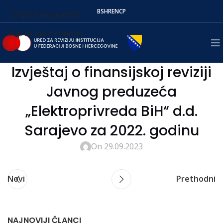
BS
HR
EN
СР
Skip to navigation
Skip to main content
Izvještaj o finansijskoj reviziji
Javnog preduzeća
„Elektroprivreda BiH“ d.d.
Sarajevo za 2022. godinu
On 29.09.2023
Novi
Prethodni
NAJNOVIJI ČLANCI