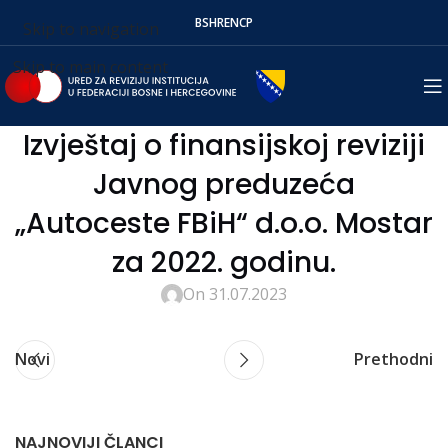
BS
HR
EN
СР
Skip to navigation
Skip to main content
Izvještaj o finansijskoj reviziji
Javnog preduzeća
„Autoceste FBiH“ d.o.o. Mostar
za 2022. godinu.
On 31.07.2023
Novi
Prethodni
NAJNOVIJI ČLANCI