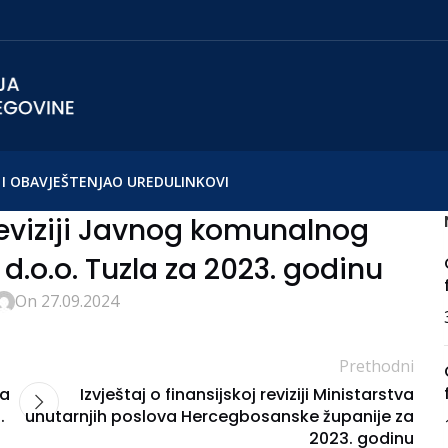
I OBAVJEŠTENJA
O UREDU
LINKOVI
 reviziji Javnog komunalnog
.o.o. Tuzla za 2023. godinu
On 27.09.2024
Prethodni
ća
Izvještaj o finansijskoj reviziji Ministarstva
.
unutarnjih poslova Hercegbosanske županije za
2023. godinu