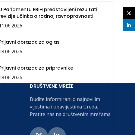
U Parlamentu FBiH predstavljeni rezultati
X
revizije učinka o rodnoj ravnopravnosti
11.06.2026
linke
Prijavni obrazac za oglas
08.06.2026
Prijavni obrazac za pripravnike
08.06.2026
DRUŠTVENE MREŽE
Budite informirani o najnovijim
vijestima i obavijestima Ureda.
Pratite nas na društvenim mrežama