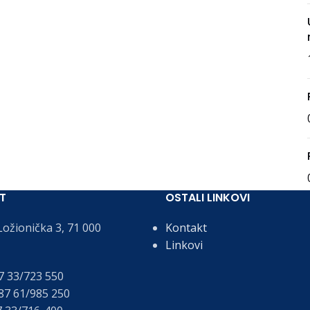
T
OSTALI LINKOVI
ožionička 3, 71 000
Kontakt
Linkovi
 33/723 550
7 61/985 250