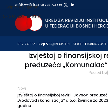
vrifbih@vrifbih.ba
+387 33 723 550
Skip to navigation
Skip to main content
REVIZORSKI IZVJEŠTAJI
REGISTRI I STATISTIKA
NOVOSTI 
Izvještaj o finansijskoj
preduzeća „Komunalac“ d
Posted by
Novi
Izvještaj o finansijskoj reviziji Javnog preduze
„Vodovod i kanalizacija“ d.o.o. Živinice za 2023
godinu