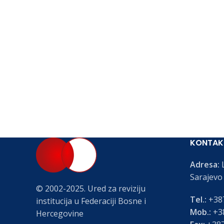
KONTAK
Adresa:
L
Sarajevo
© 2002-2025. Ured za reviziju
Tel.:
+387
institucija u Federaciji Bosne i
Mob.:
+38
Hercegovine