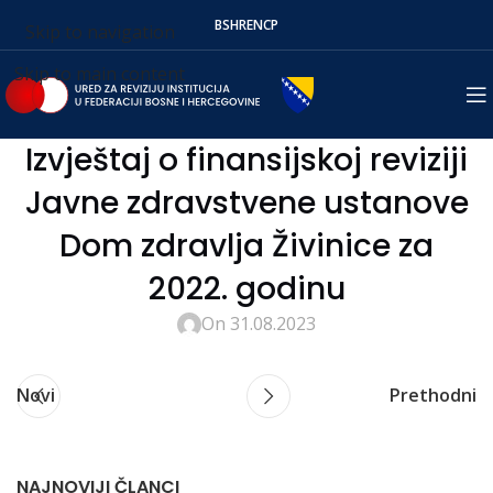
BS
HR
EN
СР
Skip to navigation
Skip to main content
Izvještaj o finansijskoj reviziji
Javne zdravstvene ustanove
Dom zdravlja Živinice za
2022. godinu
On 31.08.2023
Novi
Prethodni
NAJNOVIJI ČLANCI