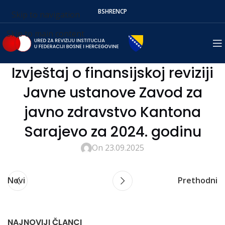
BS
HR
EN
СР
Skip to navigation
Skip to main content
Izvještaj o finansijskoj reviziji
Javne ustanove Zavod za
javno zdravstvo Kantona
Sarajevo za 2024. godinu
On 23.09.2025
Novi
Prethodni
NAJNOVIJI ČLANCI