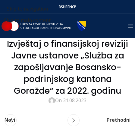
BS
HR
EN
СР
Skip to navigation
Skip to main content
Izvještaj o finansijskoj reviziji
Javne ustanove „Služba za
zapošljavanje Bosansko-
podrinjskog kantona
Goražde“ za 2022. godinu
On 31.08.2023
Novi
Prethodni