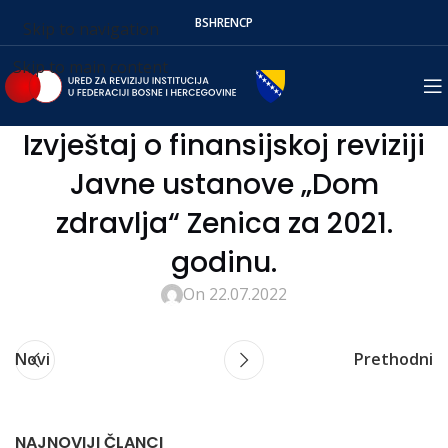
BS
HR
EN
СР
Skip to navigation
Skip to main content
Izvještaj o finansijskoj reviziji
Javne ustanove „Dom
zdravlja“ Zenica za 2021.
godinu.
On 22.07.2022
Novi
Prethodni
NAJNOVIJI ČLANCI