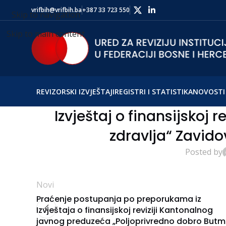
vrifbih@vrifbih.ba
+387 33 723 550
Skip to navigation
Skip to main content
REVIZORSKI IZVJEŠTAJI
REGISTRI I STATISTIKA
NOVOSTI 
Izvještaj o finansijskoj 
zdravlja“ Zavido
Posted by
Novi
Praćenje postupanja po preporukama iz
Izvještaja o finansijskoj reviziji Kantonalnog
javnog preduzeća „Poljoprivredno dobro Butmi