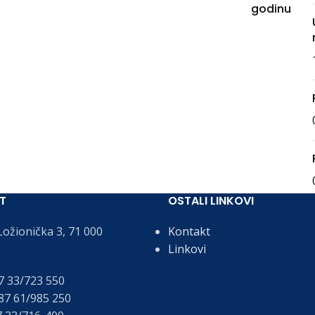
godinu
T
OSTALI LINKOVI
ožionička 3, 71 000
Kontakt
Linkovi
 33/723 550
7 61/985 250