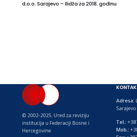
d.o.o. Sarajevo – Ilidža za 2018. godinu
KONTAK
Adresa:
L
Sarajevo
© 2002-2025. Ured za reviziju
Tel.:
+387
institucija u Federaciji Bosne i
Mob.:
+38
Hercegovine