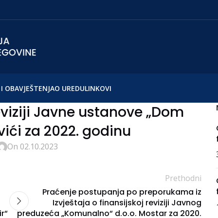
I OBAVJEŠTENJA
O UREDU
LINKOVI
reviziji Javne ustanove „Dom
vići za 2022. godinu
On 02.10.2023
Prethodni
Praćenje postupanja po preporukama iz
Izvještaja o finansijskoj reviziji Javnog
r“
preduzeća „Komunalno“ d.o.o. Mostar za 2020.