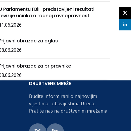
U Parlamentu FBiH predstavljeni rezultati
X
revizije učinka o rodnoj ravnopravnosti
11.06.2026
linke
Prijavni obrazac za oglas
08.06.2026
Prijavni obrazac za pripravnike
08.06.2026
DRUŠTVENE MREŽE
Budite informirani o najnovijim
vijestima i obavijestima Ureda.
Pratite nas na društvenim mrežama