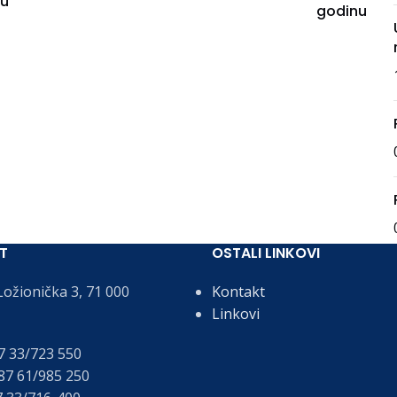
nu
godinu
T
OSTALI LINKOVI
ožionička 3, 71 000
Kontakt
Linkovi
 33/723 550
7 61/985 250