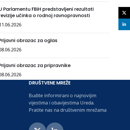
U Parlamentu FBiH predstavljeni rezultati
X
revizije učinka o rodnoj ravnopravnosti
11.06.2026
linke
Prijavni obrazac za oglas
08.06.2026
Prijavni obrazac za pripravnike
08.06.2026
DRUŠTVENE MREŽE
Budite informirani o najnovijim
vijestima i obavijestima Ureda.
Pratite nas na društvenim mrežama