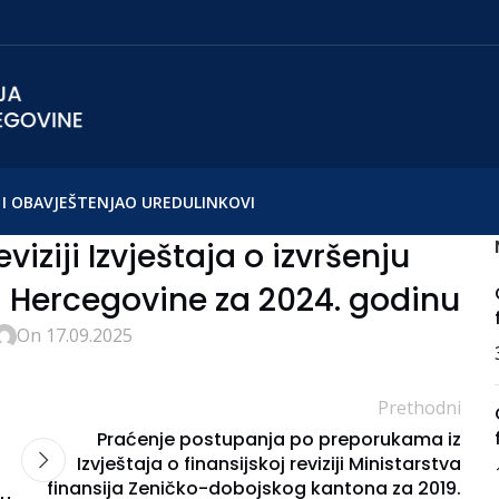
I OBAVJEŠTENJA
O UREDU
LINKOVI
eviziji Izvještaja o izvršenju
i Hercegovine za 2024. godinu
On 17.09.2025
Prethodni
Praćenje postupanja po preporukama iz
Izvještaja o finansijskoj reviziji Ministarstva
finansija Zeničko-dobojskog kantona za 2019.