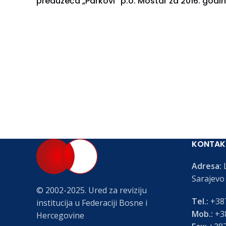
preduzeća „Parkovi“ p.o. Mostar za 2016. godi
KONTAK
Adresa:
L
Sarajevo
© 2002-2025. Ured za reviziju
Tel.:
+387
institucija u Federaciji Bosne i
Mob.:
+38
Hercegovine