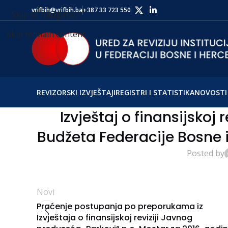
vrifbih@vrifbih.ba
+387 33 723 550
Skip to navigation
Skip to main content
REVIZORSKI IZVJEŠTAJI
REGISTRI I STATISTIKA
NOVOSTI 
Izvještaj o finansijskoj r
Budžeta Federacije Bosne 
Posted by
Novi
Praćenje postupanja po preporukama iz
Izvještaja o finansijskoj reviziji Javnog