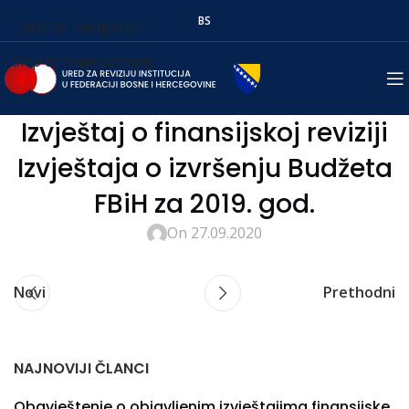
BS
Skip to navigation
Skip to main content
Izvještaj o finansijskoj reviziji
Izvještaja o izvršenju Budžeta
FBiH za 2019. god.
On 27.09.2020
Novi
Prethodni
NAJNOVIJI ČLANCI
Obavještenje o objavljenim izvještajima finansijske