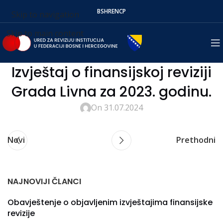
BS
HR
EN
СР
Skip to navigation
Skip to main content
Izvještaj o finansijskoj reviziji
Grada Livna za 2023. godinu.
On 31.07.2024
Novi
Prethodni
NAJNOVIJI ČLANCI
Obavještenje o objavljenim izvještajima finansijske
revizije