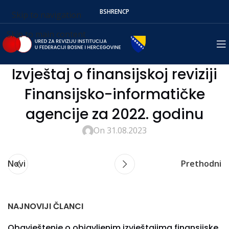
BS
HR
EN
СР
Skip to navigation
Skip to main content
Izvještaj o finansijskoj reviziji
Finansijsko-informatičke
agencije za 2022. godinu
On 31.08.2023
Novi
Prethodni
NAJNOVIJI ČLANCI
Obavještenje o objavljenim izvještajima finansijske