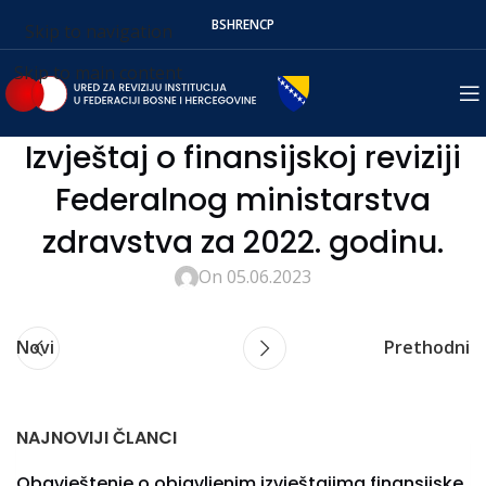
BS
HR
EN
СР
Skip to navigation
Skip to main content
Izvještaj o finansijskoj reviziji
Federalnog ministarstva
zdravstva za 2022. godinu.
On 05.06.2023
Novi
Prethodni
NAJNOVIJI ČLANCI
Obavještenje o objavljenim izvještajima finansijske