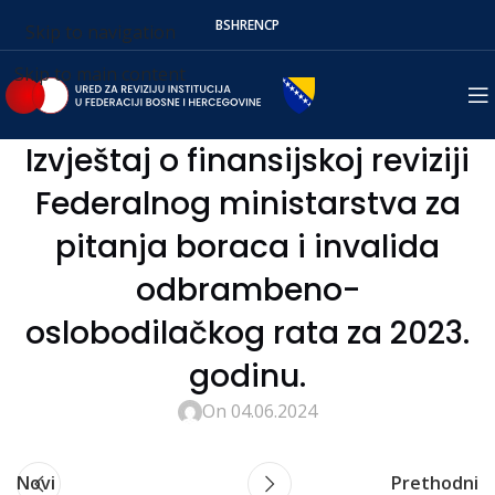
BS
HR
EN
СР
Skip to navigation
Skip to main content
Izvještaj o finansijskoj reviziji
Federalnog ministarstva za
pitanja boraca i invalida
odbrambeno-
oslobodilačkog rata za 2023.
godinu.
On 04.06.2024
Novi
Prethodni