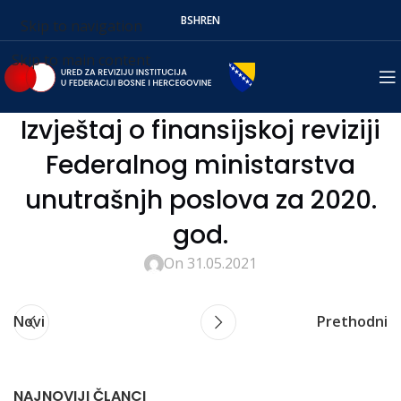
BS
HR
EN
Skip to navigation
Skip to main content
Izvještaj o finansijskoj reviziji
Federalnog ministarstva
unutrašnjh poslova za 2020.
god.
On 31.05.2021
Novi
Prethodni
NAJNOVIJI ČLANCI