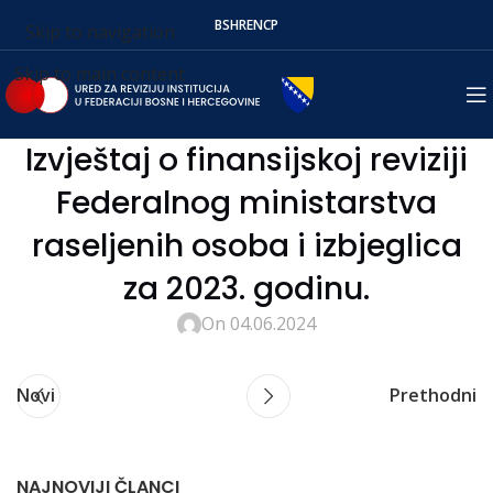
BS
HR
EN
СР
Skip to navigation
Skip to main content
Izvještaj o finansijskoj reviziji
Federalnog ministarstva
raseljenih osoba i izbjeglica
za 2023. godinu.
On 04.06.2024
Novi
Prethodni
NAJNOVIJI ČLANCI