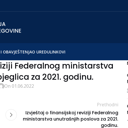
I OBAVJEŠTENJA
O UREDU
LINKOVI
viziji Federalnog ministarstva
bjeglica za 2021. godinu.
On 01.06.2022
Prethodni
Izvještaj o finansijskoj reviziji Federalnog
ministarstva unutrašnjih poslova za 2021.
godinu.