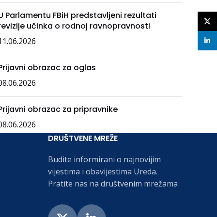
U Parlamentu FBiH predstavljeni rezultati
X
revizije učinka o rodnoj ravnopravnosti
11.06.2026
linke
Prijavni obrazac za oglas
08.06.2026
Prijavni obrazac za pripravnike
08.06.2026
DRUŠTVENE MREŽE
Budite informirani o najnovijim
vijestima i obavijestima Ureda.
Pratite nas na društvenim mrežama