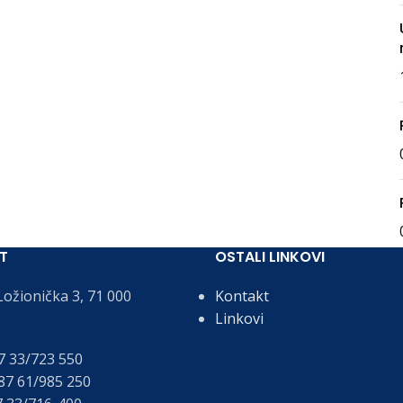
T
OSTALI LINKOVI
ožionička 3, 71 000
Kontakt
Linkovi
 33/723 550
7 61/985 250