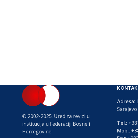
KONTAK
Adresa:
L
Sarajevo
© 2002-2025. Ured za reviziju
Tel.:
+387
institucija u Federaciji Bosne i
Mob.:
+38
Hercegovine