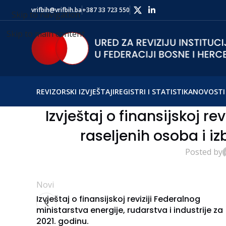
vrifbih@vrifbih.ba
+387 33 723 550
Skip to navigation
Skip to main content
REVIZORSKI IZVJEŠTAJI
REGISTRI I STATISTIKA
NOVOSTI 
Izvještaj o finansijskoj re
raseljenih osoba i iz
Posted by
Novi
Izvještaj o finansijskoj reviziji Federalnog
ministarstva energije, rudarstva i industrije za
2021. godinu.