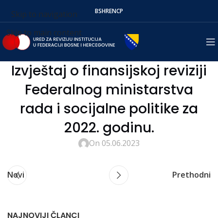
BS
HR
EN
СР
Skip to navigation
Skip to main content
Izvještaj o finansijskoj reviziji
Federalnog ministarstva
rada i socijalne politike za
2022. godinu.
On 05.06.2023
Novi
Prethodni
NAJNOVIJI ČLANCI